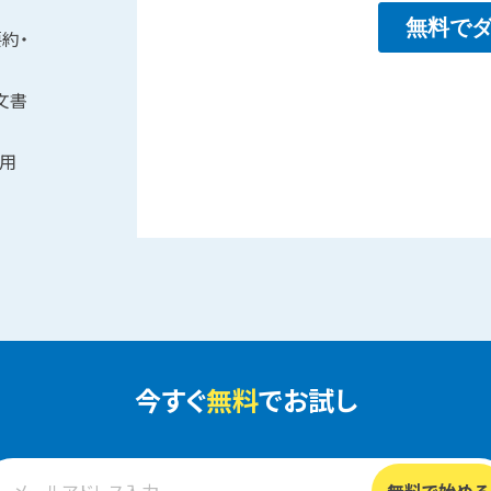
要約・
（文書
活用
今すぐ
無料
でお試し