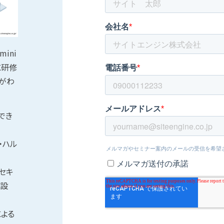
ini
に研修
がわ
でき
・ハル
とセキ
ル設
による