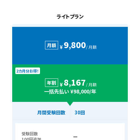
ライトプラン
9
800
,
月額
¥
/ 月額
2カ月分お得！
8
167
,
年割
¥
/ 月額
一括先払い ¥98,000/年
月間受験回数
30回
受験回数
ー
100回追加