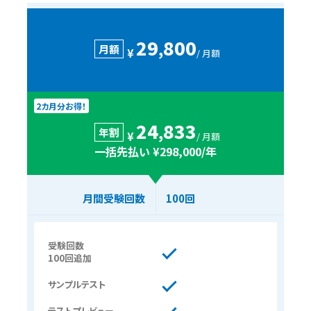
29
800
,
月額
¥
/ 月額
2カ月分お得！
24
833
,
年割
¥
/ 月額
一括先払い ¥298,000/年
月間受験回数
100回
受験回数
100回追加
サンプルテスト
テストプレビュー