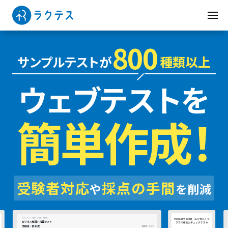
800
サンプルテストが
種類以上
ウェブテストを
簡単作成！
受験者対応
採点の手間
や
を削減