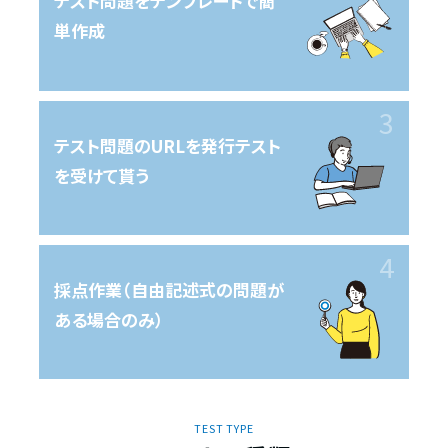
テスト問題を
テンプレートで
簡
単作成
テスト問題の
URLを発行
テスト
を受けて貰う
採点作業
（自由記述式の問題が
ある場合のみ）
TEST TYPE