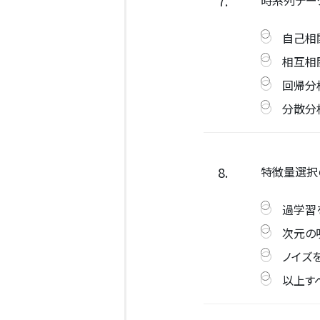
7.
自己相
相互相
回帰分
分散分
8.
特徴量選択
過学習
次元の
ノイズ
以上す