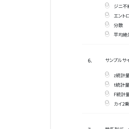
ジニ不
エント
分散
平均絶
6.
サンプルサ
z統計
t統計
F統計
カイ2
時系列デー