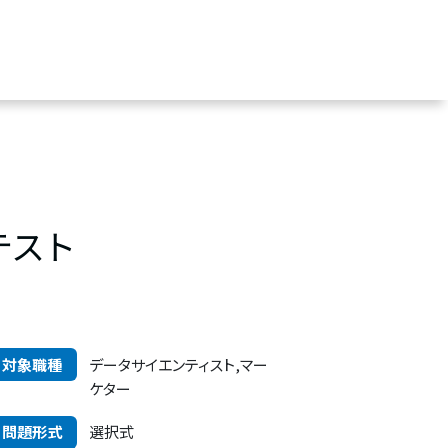
テスト
対象職種
データサイエンティスト,マー
ケター
問題形式
選択式