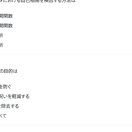
関関数
関関数
析
析
の目的は
を防ぐ
呪いを軽減する
を除去する
べて