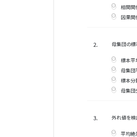
相関関
因果関
2.
母集団の標
標本平
母集団
標本分
母集団
3.
外れ値を検
平均絶