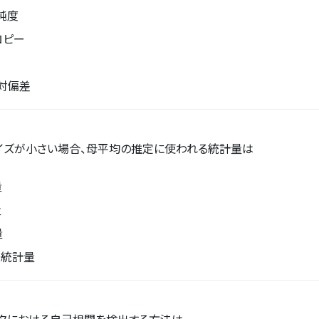
純度
ロピー
対偏差
イズが小さい場合、母平均の推定に使われる統計量は
量
量
量
乗統計量
タにおける自己相関を検出する方法は