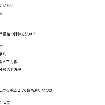
係がない
係
準偏差の計算方法は？
均
平均
散の平方根
分散の平方根
出する手法として最も適切なのは
対偏差