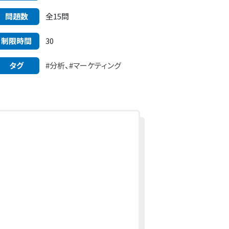
問題数
全15問
制限時間
30
タグ
#分析
、
#マーケティング