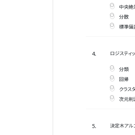
中央絶
分散
標準偏
4.
ロジスティ
分類
回帰
クラス
次元削
5.
決定木アル