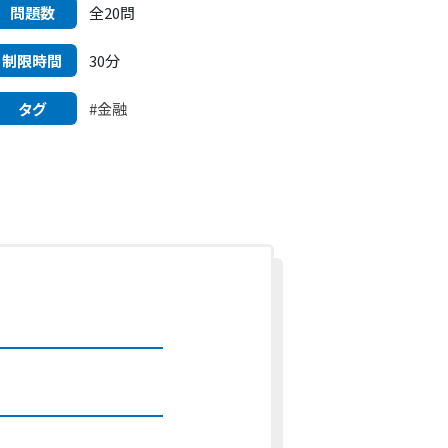
問題数
全20問
制限時間
30分
タグ
#金融