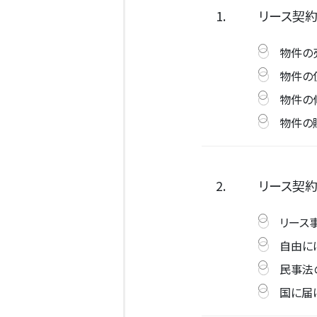
1.
リース契
物件の
物件の
物件の
物件の
2.
リース契
リース
自由に
民事法
国に届