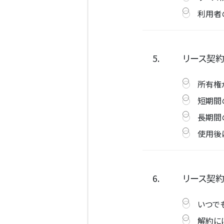
利用者
5.
リース契約
所有権
短期間
長期間
使用後
6.
リース契
いつで
解約に