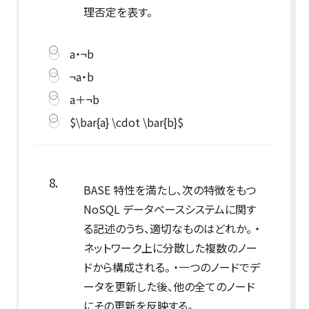
理否定を表す。
a・¬b
¬a・b
a＋¬b
$\bar{a} \cdot \bar{b}$
8.
BASE 特性を満たし、次の特徴をもつ
NoSQL データベースシステムに関す
る記述のうち、適切なものはどれか。 ・
ネットワーク上に分散した複数のノー
ドから構成される。 ・一つのノードでデ
ータを更新した後、他の全てのノード
にその更新を反映する。