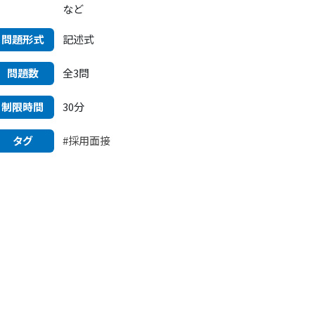
など
問題形式
記述式
問題数
全3問
制限時間
30分
タグ
#採用面接