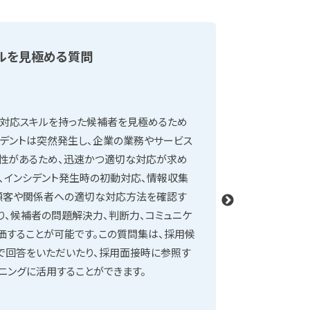
ルを見極める質問
サイバー
ト対応スキルを持った候補者を見極めるため
サイバーリ
シデントは突然発生し、企業の業務やサービス
実務経験や
性があるため、迅速かつ適切な対応が求め
確認するた
り、インシデント発生時の初動対応、情報収集
スクに対応
顧客や関係者への適切な対応方法を確認す
問は、具体
り、候補者の問題解決力、判断力、コミュニケ
サイバーリ
価することが可能です。この質問集は、採用候
を管理でき
で回答をいただいたり、採用面接時に参照す
に面接前に
ニングに活用することができます。
とで、候補