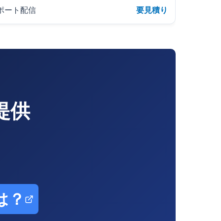
ポート配信
要見積り
提供
は？