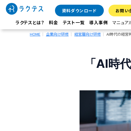
資料ダウンロード
お問い
ラクテスとは？
料金
テスト一覧
導入事例
マニュア
HOME
企業向け研修
経営層向け研修
AI時代の経営
「AI時