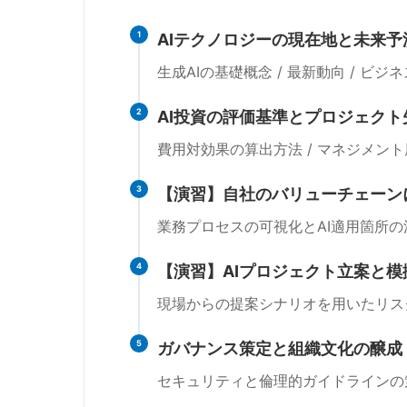
1
AIテクノロジーの現在地と未来予
生成AIの基礎概念 / 最新動向 / ビ
2
AI投資の評価基準とプロジェク
費用対効果の算出方法 / マネジメン
3
【演習】自社のバリューチェーン
業務プロセスの可視化とAI適用箇所
4
【演習】AIプロジェクト立案と
現場からの提案シナリオを用いたリス
5
ガバナンス策定と組織文化の醸成
セキュリティと倫理的ガイドラインの策