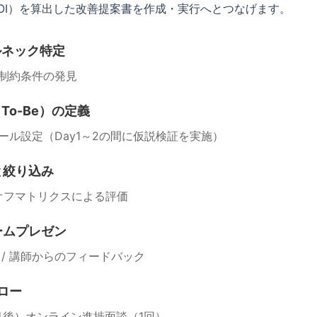
OI）を算出した改善提案書を作成・実行へとつなげます。
ルネック特定
 制約条件の発見
To-Be）の定義
ール設定（Day1～2の間に仮説検証を実施）
と絞り込み
ペイオフマトリクスによる評価
ームプレゼン
/ 講師からのフィードバック
ロー
ヶ月後）オンライン進捗面談（1回）