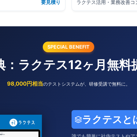
要見積り
ラクテス活用・業務改善コ
SPECIAL BENEFIT
典：ラクテス12ヶ月無料
98,000円相当
のテストシステムが、研修受講で無料に。
ラクテスと
誰でも簡単に社内テストやア