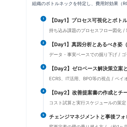
組織のボトルネックを特定し、費用対効果（R
1
【Day1】プロセス可視化とボト
持ち込み課題のプロセスフロー図化 /
2
【Day1】真因分析とあるべき姿（
データ・事実ベースでの掘り下げ / ゴ
3
【Day2】ゼロベース解決策立案
ECRS、IT活用、BPO等の視点 / 
4
【Day2】改善提案書の作成とチ
コスト試算と実行スケジュールの策定 
5
チェンジマネジメントと事後フォ
変更定着の壁の乗り越え方 / （約1