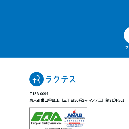
プ
〒158-0094
東京都世田谷区玉川三丁目20番2号
マノア玉川第3ビル501