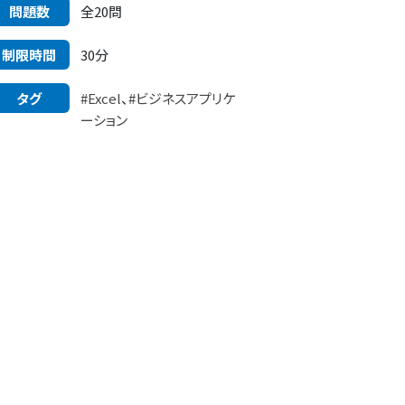
問題数
全20問
制限時間
30分
タグ
#Excel
、
#ビジネスアプリケ
ーション