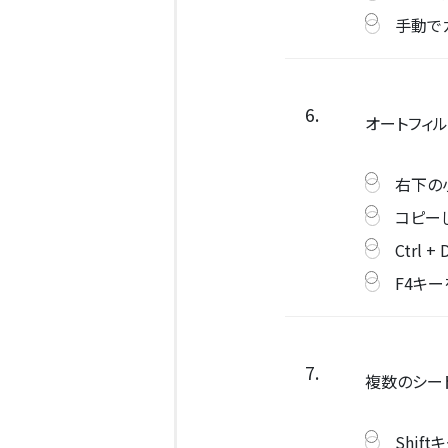
手動で
6.
オートフィ
右下の
コピー
Ctrl + 
F4キ
7.
複数のシー
Shif