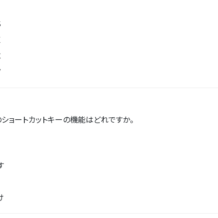
S
X
C
V
+ Z」のショートカットキーの機能はどれですか。
す
け