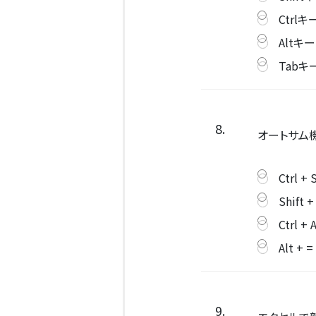
Ctrl
Altキ
Tab
8.
オートサム
Ctrl + 
Shift +
Ctrl + 
Alt + =
9.