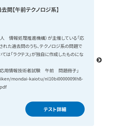
去問【午前テクノロジ系】
応用情報
法人 情報処理推進機構）が主催している「応
本テストは
された過去問のうち、テクノロジ系の問題で
用情報技術
いては「ラクテス」が独自に作成したものにな
す。なお、
ります。
 応用情報技術者試験 午前 問題冊子」
「出典：令
hiken/mondai-kaiotu/nl10bi0000009lh8-
https://ww
pdf
att/2025r
テスト詳細