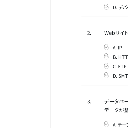
D. デ
2.
Webサイ
A. IP
B. HT
C. FTP
D. SM
3.
データベー
データが
A. テ