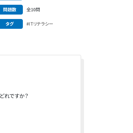
問題数
全10問
タグ
#ITリテラシー
どれですか？