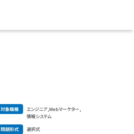
対象職種
エンジニア,Webマーケター,
情報システム
問題形式
選択式