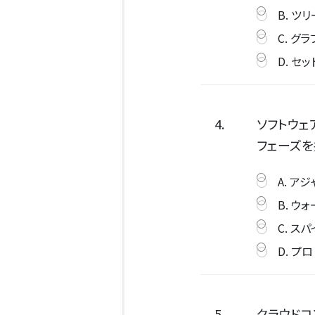
B. ツリ
C. グラ
D. セッ
4.
ソフトウェ
フェーズを
A. ア
B. ウ
C. ス
D. プ
5.
クラウドコ