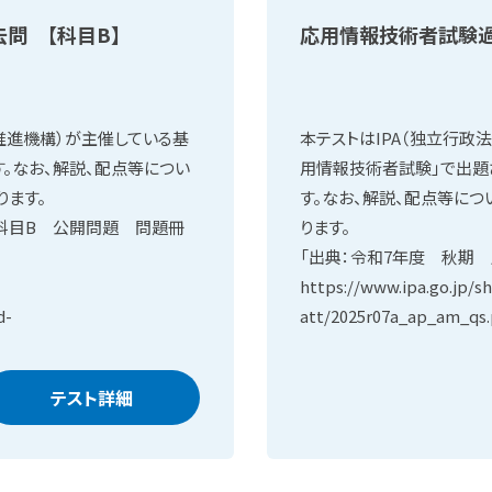
問 【科目B】
応用情報技術者試験過
推進機構）が主催している基
本テストはIPA（独立行政
。なお、解説、配点等につい
用情報技術者試験」で出題
ります。
す。なお、解説、配点等につ
 科目B 公開問題 問題冊
ります。
「出典：令和7年度 秋期
https://www.ipa.go.jp/s
d-
att/2025r07a_ap_am_qs.
テスト詳細