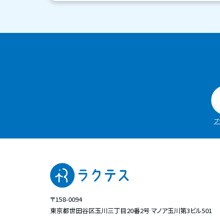
プ
〒158-0094
東京都世田谷区玉川三丁目20番2号
マノア玉川第3ビル501