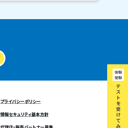
体験
受験
テ
ス
ト
プライバシーポリシー
を
受
情報セキュリティ基本方針
け
て
み
代理店・販売パートナー募集