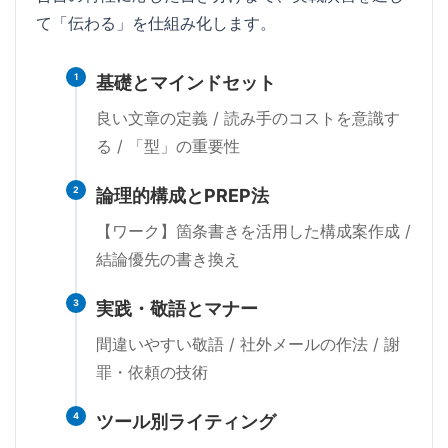
て「伝わる」を仕組み化します。
1
基礎とマインドセット
良い文章の定義 / 読み手のコストを意識す
る / 「型」の重要性
2
論理的構成とPREP法
【ワーク】箇条書きを活用した構成案作成 /
結論優先の書き換え
3
実践・敬語とマナー
間違いやすい敬語 / 社外メールの作法 / 謝
罪・依頼の技術
4
ツール別ライティング