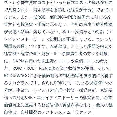
スト）や株主資本コストといった資本コストの概念が社内
で共有されず、資本効率を意識した経営が十分にできてい
ません。また、低ROE・低ROICやPBR1倍割れに対する改
善方針を投資家へ明確に示せない、全社の資本収益性指標
が現場の活動に落ちていない、株主・投資家との対話（エ
クイティストーリー）で説明力が不足している、といった
課題も共通しています。本研修は、こうした課題を抱える
経営層・経営企画・財務・IR・事業責任者の方々を対象
に、CAPMを用いた株主資本コストや負債コストの考え
方、ROIC・ROE・ROAによる資本収益性の評価、そして
ROIC>WACCによる価値創造の判断基準を体系的に習得す
るプログラムです。さらにROICツリーによる現場KPIへの
分解、事業ポートフォリオ管理と投資・撤退判断、東証要
請への対応やIR・エクイティストーリーの構築まで、企業
価値向上に直結する経営管理の実務を学びます。最大の独
自性は、自社開発のテストシステム「ラクテス」