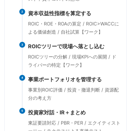
2
資本収益性指標を算定する
ROIC・ROE・ROAの算定 / ROIC>WACCに
よる価値創造 / 自社試算【ワーク】
3
ROICツリーで現場へ落とし込む
ROICツリーの分解 / 現場KPIへの展開 / ド
ライバーの特定【ワーク】
4
事業ポートフォリオを管理する
事業別ROIC評価 / 投資・撤退判断 / 資源配
分の考え方
5
投資家対話・IR＋まとめ
東証要請対応 / PBR・PER / エクイティスト
ーリー / ラクテスによる直後テスト