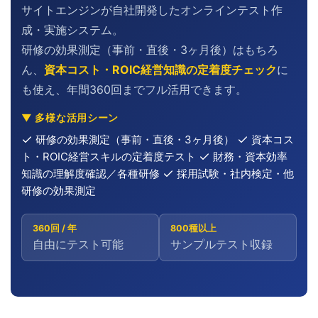
サイトエンジンが自社開発したオンラインテスト作
成・実施システム。
研修の効果測定（事前・直後・3ヶ月後）はもちろ
ん、
資本コスト・ROIC経営知識の定着度チェック
に
も使え、年間360回までフル活用できます。
▼ 多様な活用シーン
研修の効果測定（事前・直後・3ヶ月後）
資本コス
ト・ROIC経営スキルの定着度テスト
財務・資本効率
知識の理解度確認／各種研修
採用試験・社内検定・他
研修の効果測定
360回 / 年
800種以上
自由にテスト可能
サンプルテスト収録