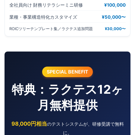
全社員向け 財務リテラシーミニ研修
¥100,000
業種・事業構造特化カスタマイズ
¥50,000〜
ROICツリーテンプレート集／ラクテス追加問題
¥30,000〜
SPECIAL BENEFIT
特典：ラクテス12ヶ
月無料提供
98,000円相当
のテストシステムが、研修受講で無料
に。