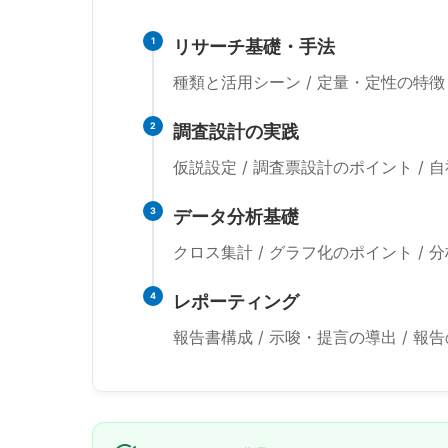
1
リサーチ基礎・手法
種類と活用シーン / 定量・定性の特徴
2
調査設計の実践
仮説設定 / 調査票設計のポイント /
3
データ分析基礎
クロス集計 / グラフ化のポイント / 
4
レポーティング
報告書構成 / 示唆・提言の導出 / 報