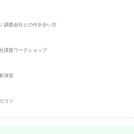
 / 調査会社との付き合い方
 自社課題ワークショップ
分析演習
告のコツ