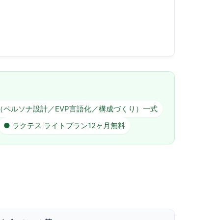
（ペルソナ設計／EVP言語化／構成づくり）一式
● ラクテス ライトプラン12ヶ月無料