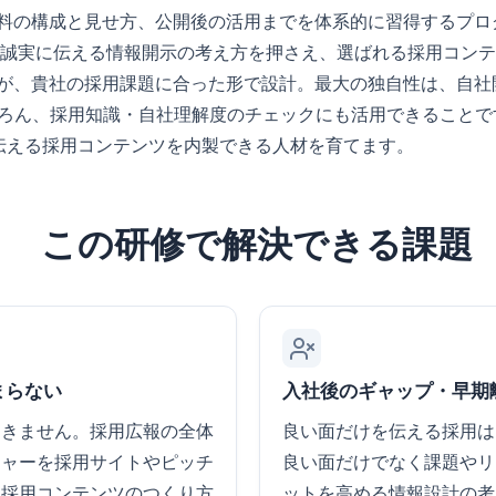
の構成と見せ方、公開後の活用までを体系的に習得するプログラム
く課題も誠実に伝える情報開示の考え方を押さえ、選ばれる採用コ
、貴社の採用課題に合った形で設計。最大の独自性は、自社開発
ちろん、採用知識・自社理解度のチェックにも活用できること
伝える採用コンテンツを内製できる人材を育てます。
この研修で解決できる課題
まらない
入社後のギャップ・早期
届きません。採用広報の全体
良い面だけを伝える採用は
チャーを採用サイトやピッチ
良い面だけでなく課題やリ
る採用コンテンツのつくり方
ットを高める情報設計の考