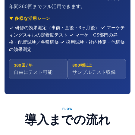
年間360回までフル活用できます。
▼ 多様な活用シーン
研修の効果測定（事前・直後・3ヶ月後）
マーケテ
ィングスキルの定着度テスト
マーケ・CS部門の昇
格・配置試験／各種研修
採用試験・社内検定・他研修
の効果測定
360回 / 年
800種以上
自由にテスト可能
サンプルテスト収録
FLOW
導入までの流れ