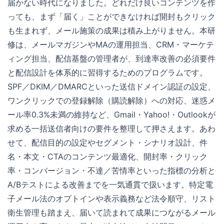
届かない時代になりました。どれだけ良いコンテンツを作
っても、まず「届く」ことができなければ開封もクリック
も生まれず、メール施策の成果は積み上がりません。本研
修は、メールマガジンやMAの運用担当、CRM・マーケテ
ィング担当、配信基盤の管理者が、到達率改善の必須要件
と配信設計を体系的に習得するためのプログラムです。
SPF／DKIM／DMARCといった送信ドメイン認証の設定、
ワンクリックでの登録解除（購読解除）への対応、迷惑メ
ール率0.3%未満の維持など、Gmail・Yahoo!・Outlookが
求める一括送信者向けの要件を整理して押さえます。あわ
せて、配信目的の設定やセグメント・シナリオ設計、件
名・本文・CTAのコンテンツ最適化、開封率・クリック
率・コンバージョン・不達／苦情率といった指標の分析と
A/Bテストによる改善までを一気通貫で扱います。特定電
子メール法のオプトインや表示義務など法令順守、リスト
衛生管理も踏まえ、届いて読まれて成果につながるメール