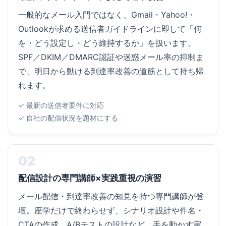
一般的なメール入門ではなく、Gmail・Yahoo!・
Outlookが求める送信者ガイドラインに即して「何
を・どう設定し・どう維持するか」を扱います。
SPF／DKIM／DMARC認証や迷惑メール率の抑制ま
で、明日から動ける到達率改善の道筋として持ち帰
れます。
✓ 最新の送信者要件に対応
✓ 自社の配信状況を題材にする
02
配信設計の専門講師×実践重視の演習
メール配信・到達率改善の知見を持つ専門講師が登
壇。座学だけで終わらせず、シナリオ設計や件名・
CTAの作成、A/Bテストの設計など、手を動かす実