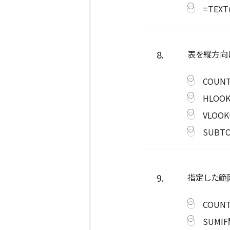
=TEXT
8.
表を縦方向
COUN
HLOO
VLOO
SUBT
9.
指定した範
COUN
SUMI