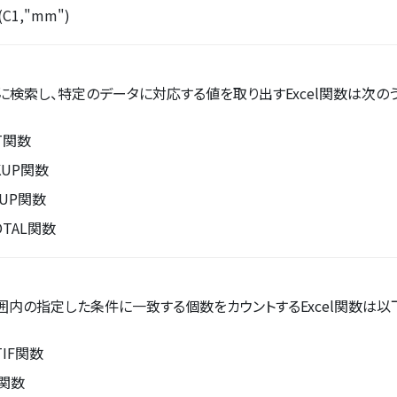
(C1,"mm")
に検索し、特定のデータに対応する値を取り出すExcel関数は次の
T関数
KUP関数
KUP関数
OTAL関数
囲内の指定した条件に一致する個数をカウントするExcel関数は以
TIF関数
F関数