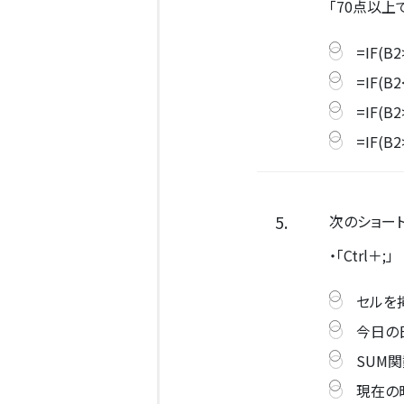
「70点以
=IF(B
=IF(B
=IF(B
=IF(B
5.
次のショー
・「Ctrl＋;」
セルを
今日の
SUM
現在の