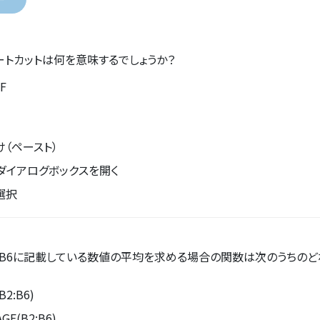
ートカットは何を意味するでしょうか？
F
け（ペースト）
ダイアログボックスを開く
選択
～B6に記載している数値の平均を求める場合の関数は次のうちのど
B2:B6)
GE(B2:B6)