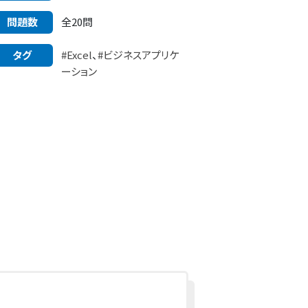
問題数
全20問
タグ
#Excel
、
#ビジネスアプリケ
ーション