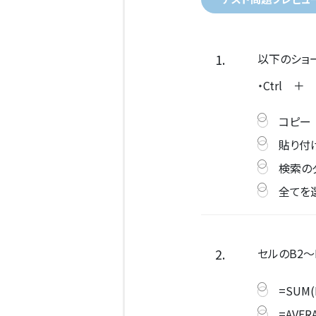
1.
以下のショ
・Ctrl ＋ 
コピー
貼り付
検索の
全てを
2.
セルのB2
=SUM(
=AVERA