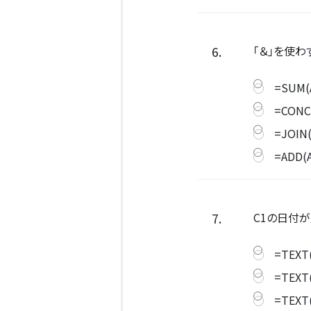
6.
「＆」を使
=SUM(A
=CONCA
=JOIN(
=ADD(A
7.
C1の日付が
=TEXT(
=TEXT(
=TEXT(