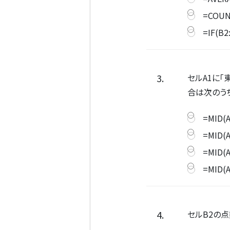
=COUN
=IF(B2
3.
セルA1に
合は次のう
=MID(A
=MID(A
=MID(A
=MID(A
4.
セルB2の