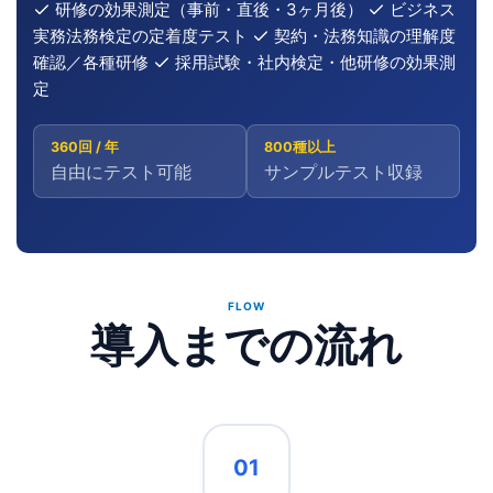
研修の効果測定（事前・直後・3ヶ月後）
ビジネス
実務法務検定の定着度テスト
契約・法務知識の理解度
確認／各種研修
採用試験・社内検定・他研修の効果測
定
360回 / 年
800種以上
自由にテスト可能
サンプルテスト収録
FLOW
導入までの流れ
01