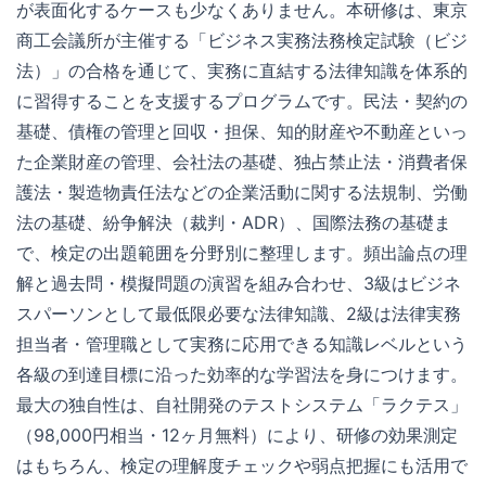
が表面化するケースも少なくありません。本研修は、東京
商工会議所が主催する「ビジネス実務法務検定試験（ビジ
法）」の合格を通じて、実務に直結する法律知識を体系的
に習得することを支援するプログラムです。民法・契約の
基礎、債権の管理と回収・担保、知的財産や不動産といっ
た企業財産の管理、会社法の基礎、独占禁止法・消費者保
護法・製造物責任法などの企業活動に関する法規制、労働
法の基礎、紛争解決（裁判・ADR）、国際法務の基礎ま
で、検定の出題範囲を分野別に整理します。頻出論点の理
解と過去問・模擬問題の演習を組み合わせ、3級はビジネ
スパーソンとして最低限必要な法律知識、2級は法律実務
担当者・管理職として実務に応用できる知識レベルという
各級の到達目標に沿った効率的な学習法を身につけます。
最大の独自性は、自社開発のテストシステム「ラクテス」
（98,000円相当・12ヶ月無料）により、研修の効果測定
はもちろん、検定の理解度チェックや弱点把握にも活用で