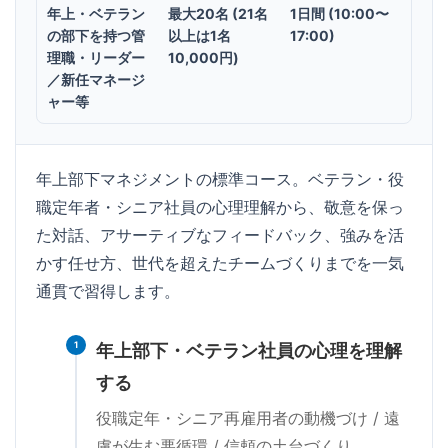
年上・ベテラン
最大20名 (21名
1日間 (10:00〜
の部下を持つ管
以上は1名
17:00)
理職・リーダー
10,000円)
／新任マネージ
ャー等
年上部下マネジメントの標準コース。ベテラン・役
職定年者・シニア社員の心理理解から、敬意を保っ
た対話、アサーティブなフィードバック、強みを活
かす任せ方、世代を超えたチームづくりまでを一気
通貫で習得します。
1
年上部下・ベテラン社員の心理を理解
する
役職定年・シニア再雇用者の動機づけ / 遠
慮が生む悪循環 / 信頼の土台づくり