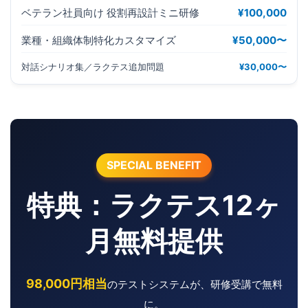
ベテラン社員向け 役割再設計ミニ研修
¥100,000
業種・組織体制特化カスタマイズ
¥50,000〜
対話シナリオ集／ラクテス追加問題
¥30,000〜
SPECIAL BENEFIT
特典：ラクテス12ヶ
月無料提供
98,000円相当
のテストシステムが、研修受講で無料
に。