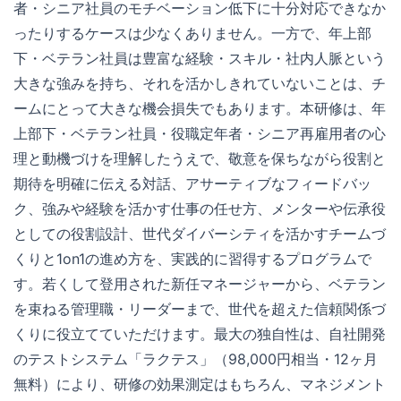
者・シニア社員のモチベーション低下に十分対応できなか
ったりするケースは少なくありません。一方で、年上部
下・ベテラン社員は豊富な経験・スキル・社内人脈という
大きな強みを持ち、それを活かしきれていないことは、チ
ームにとって大きな機会損失でもあります。本研修は、年
上部下・ベテラン社員・役職定年者・シニア再雇用者の心
理と動機づけを理解したうえで、敬意を保ちながら役割と
期待を明確に伝える対話、アサーティブなフィードバッ
ク、強みや経験を活かす仕事の任せ方、メンターや伝承役
としての役割設計、世代ダイバーシティを活かすチームづ
くりと1on1の進め方を、実践的に習得するプログラムで
す。若くして登用された新任マネージャーから、ベテラン
を束ねる管理職・リーダーまで、世代を超えた信頼関係づ
くりに役立てていただけます。最大の独自性は、自社開発
のテストシステム「ラクテス」（98,000円相当・12ヶ月
無料）により、研修の効果測定はもちろん、マネジメント