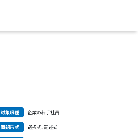
対象職種
企業の若手社員
問題形式
選択式、記述式