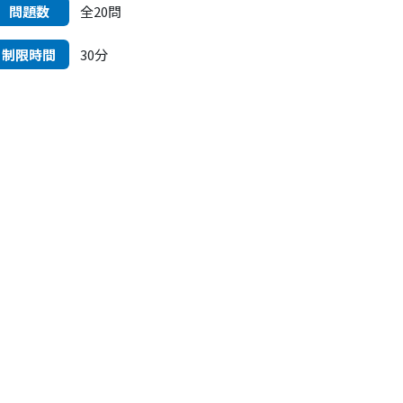
問題数
全20問
制限時間
30分