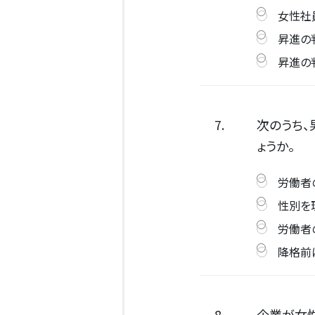
女性社
昇進の
昇進の
7.
次のうち
ょうか。
労働者
性別を
労働者
降格前
8.
企業が女