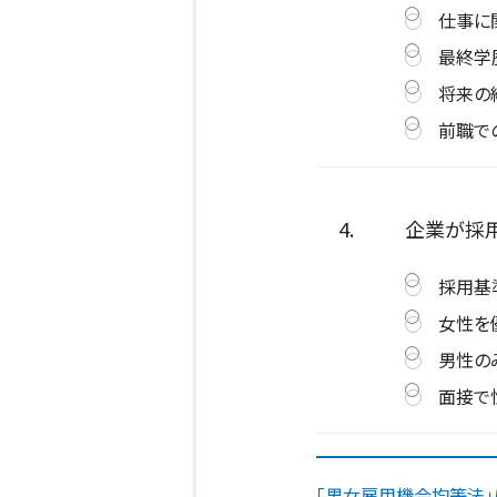
仕事に
最終学
将来の
前職で
4.
企業が採用
採用基
女性を
男性の
面接で
「男女雇用機会均等法」