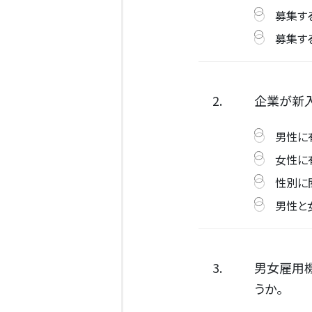
募集す
募集す
2.
企業が新
男性に
女性に
性別に
男性と
3.
男女雇用
うか。