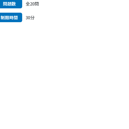
問題数
全20問
制限時間
30分