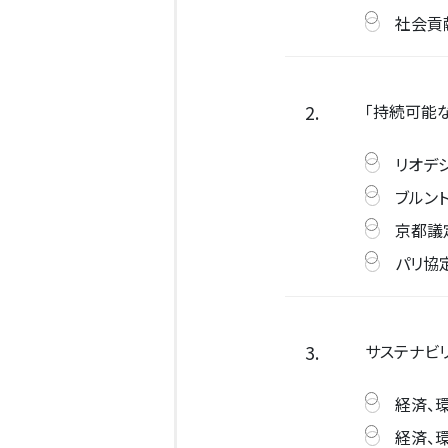
社会貢
2.
「持続可能
リオデ
ブルン
京都議
パリ協
3.
サステナビリ
経済、
経済、