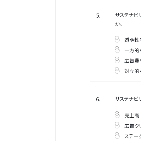
5.
サステナビ
か。
透明性
一方的
広告費
対立的
6.
サステナビ
売上高
広告ク
ステー