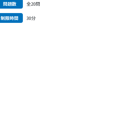
問題数
全20問
制限時間
30分