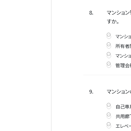
8.
マンショ
すか。
マンシ
所有者
マンシ
管理会
9.
マンション
自己専
共用廊
エレベ