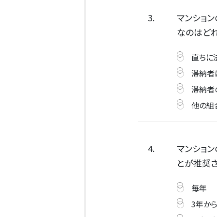
3.
マンショ
なのはどれ
直ちに
滞納者
滞納者
他の組
4.
マンション
とが推奨さ
毎年
3年か