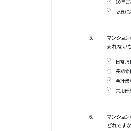
10年ご
必要に
5.
マンショ
まれないも
日常清
長期修
会計業
共用部
6.
マンショ
どれですか