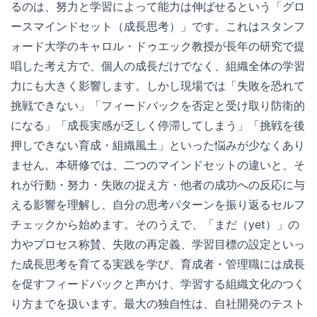
るのは、努力と学習によって能力は伸ばせるという「グロ
ースマインドセット（成長思考）」です。これはスタンフ
ォード大学のキャロル・ドゥエック教授が長年の研究で提
唱した考え方で、個人の成長だけでなく、組織全体の学習
力にも大きく影響します。しかし現場では「失敗を恐れて
挑戦できない」「フィードバックを否定と受け取り防衛的
になる」「成長実感が乏しく停滞してしまう」「挑戦を後
押しできない育成・組織風土」といった悩みが少なくあり
ません。本研修では、二つのマインドセットの違いと、そ
れが行動・努力・失敗の捉え方・他者の成功への反応に与
える影響を理解し、自分の思考パターンを振り返るセルフ
チェックから始めます。そのうえで、「まだ（yet）」の
力やプロセス称賛、失敗の再定義、学習目標の設定といっ
た成長思考を育てる実践を学び、育成者・管理職には成長
を促すフィードバックと声かけ、学習する組織文化のつく
り方までを扱います。最大の独自性は、自社開発のテスト