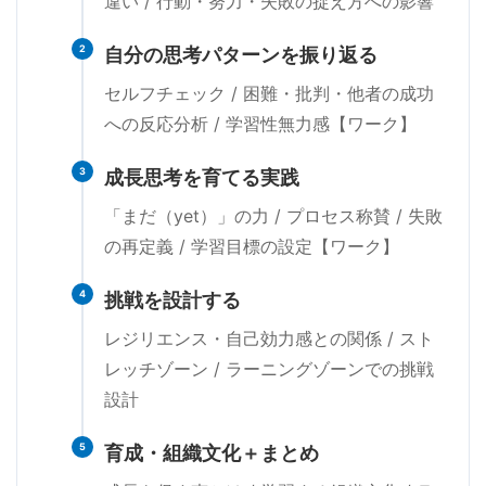
違い / 行動・努力・失敗の捉え方への影響
2
自分の思考パターンを振り返る
セルフチェック / 困難・批判・他者の成功
への反応分析 / 学習性無力感【ワーク】
3
成長思考を育てる実践
「まだ（yet）」の力 / プロセス称賛 / 失敗
の再定義 / 学習目標の設定【ワーク】
4
挑戦を設計する
レジリエンス・自己効力感との関係 / スト
レッチゾーン / ラーニングゾーンでの挑戦
設計
5
育成・組織文化＋まとめ