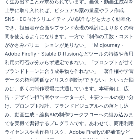
く生み出すことが求められています。画像・動画生成AIを
上手に取り入れれば、ビジュアル案の量産やラフ作成、
SNS・EC向けクリエイティブの試作などを大きく効率化
でき、担当者が企画やブランド表現の検討により多くの時
間を使えるようになります。一方で「制作の工数・コスト
がかさみバリエーションが足りない」「Midjourney・
Adobe Firefly・Stable Diffusionなどツールの特徴や商用
利用の可否が分からず選定できない」「プロンプトが甘く
ブランドトーンに合う成果物を作れない」「著作権や学習
データの権利関係などリスク判断ができない」といった悩
みは、多くの制作現場に共通しています。本研修は、広
告・デザイン担当者やマーケターが、主要ツールの使い分
け、プロンプト設計、ブランドビジュアルへの落とし込
み、動画生成・編集AIの制作ワークフローへの組み込みま
でを実機で習得するプログラムです。あわせて、商用利用
ライセンスや著作権リスク、Adobe FireflyのIP補償など