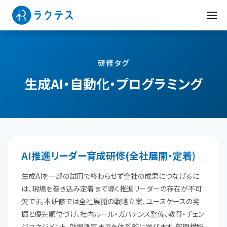
研修タグ
生成AI・自動化・プログラミング
AI推進リーダー育成研修(全社展開・定着)
生成AIを一部の試用で終わらせず全社の成果につなげるに
は、現場を巻き込み定着まで導く推進リーダーの存在が不可
欠です。本研修では全社展開の戦略立案、ユースケースの発
掘と優先順位づけ、社内ルール・ガバナンス整備、教育・チェン
ジマネジメント、効果測定までを体系的に学びます。部門横断