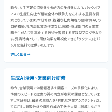
昨今、人手不足の深刻化や働き方の多様化により、バックオフ
ィスの生産性向上が組織全体の競争力を左右する重要な要
素となっています。本研修は、複雑な社内規程の要約やFAQの
自動構築、社内周知文の作成など、総務・管理部門の日常業
務を生成AIで効率化する技術を習得する実践型プログラムで
す。受講特典として、研修効果を可視化できる「ラクテス」を12
ヶ月間無料で提供いたします。
詳しく見る →
生成AI活用~営業向け研修
昨今、営業現場では情報過多や顧客ニーズの多様化により、
準備のスピードと提案の質の両立が喫緊の課題となっていま
す 。本研修は、最新の生成AIを「有能な営業アシスタント」とし
て活用し、顧客分析や資料作成の工数を大幅に削減しながら