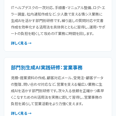
ITヘルプデスクの一次対応、手順書・マニュアル整備、ログ・エ
ラー調査、社内通知作成など、少人数で支える情シス業務に
生成AIを活かす部門別研修です。繰り返しの質問対応や文書
作成を効率化する活用法を具体例とともに習得し、運用・サポ
ートの負担を軽くして攻めのIT業務に時間を回します。
詳しく見る →
部門別生成AI実践研修：営業事務
見積・提案資料の作成、顧客対応メール、受発注・顧客データ
の整理、問い合わせ対応など、営業を支える幅広い業務に生
成AIを活かす部門別研修です。次々入る依頼を正確かつ素早
くこなすためのAI活用法を実務に即して習得し、営業事務の
負担を減らして営業活動をより力強く支えます。
詳しく見る →