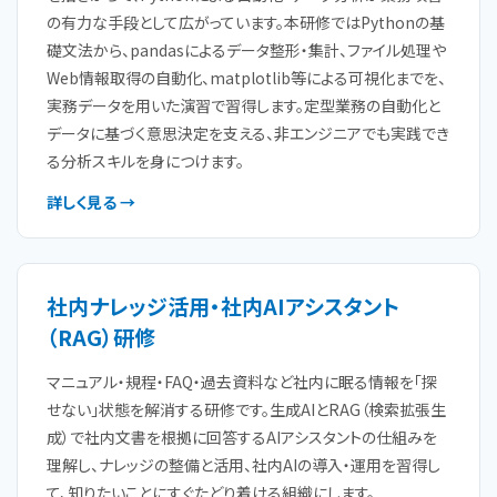
の有力な手段として広がっています。本研修ではPythonの基
礎文法から、pandasによるデータ整形・集計、ファイル処理や
Web情報取得の自動化、matplotlib等による可視化までを、
実務データを用いた演習で習得します。定型業務の自動化と
データに基づく意思決定を支える、非エンジニアでも実践でき
る分析スキルを身につけます。
詳しく見る →
社内ナレッジ活用・社内AIアシスタント
（RAG）研修
マニュアル・規程・FAQ・過去資料など社内に眠る情報を「探
せない」状態を解消する研修です。生成AIとRAG（検索拡張生
成）で社内文書を根拠に回答するAIアシスタントの仕組みを
理解し、ナレッジの整備と活用、社内AIの導入・運用を習得し
て、知りたいことにすぐたどり着ける組織にします。