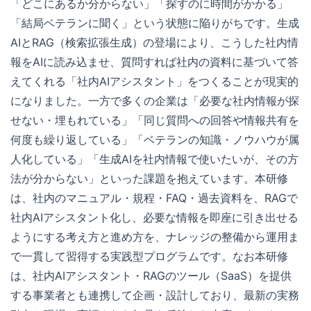
「どこにあるか分からない」「探すのに時間がかかる」
「結局ベテランに聞く」という状態に陥りがちです。生成
AIとRAG（検索拡張生成）の登場により、こうした社内情
報をAIに読み込ませ、質問すれば社内の資料に基づいて答
えてくれる「社内AIアシスタント」をつくることが現実的
になりました。一方で多くの企業は「必要な社内情報が探
せない・埋もれている」「同じ質問への回答や情報共有を
何度も繰り返している」「ベテランの知識・ノウハウが属
人化している」「生成AIを社内情報で使いたいが、その方
法が分からない」といった課題を抱えています。本研修
は、社内のマニュアル・規程・FAQ・過去資料を、RAGで
社内AIアシスタント化し、必要な情報を即座に引き出せる
ようにする考え方と進め方を、ナレッジの整備から運用ま
で一貫して習得する実践型プログラムです。なお本研修
は、社内AIアシスタント・RAGのツール（SaaS）を提供
する事業者とも連携して企画・設計しており、最新の実務