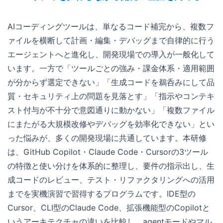
AIコーディングツールは、単なるコード補完から、複数フ
ァイルを横断して計画・編集・デバッグまで自律的に行う
エージェントへと進化し、開発現場での導入が一般化して
います。一方で「ツールごとの強み・課金体系・適用範囲
が分からず選定できない」「生成コードを鵜呑みにして品
質・セキュリティ上の問題を見落とす」「指示やコンテキ
スト付与が不十分で意図通りに動かない」「複数ファイル
にまたがる大規模改修やデバッグを効率化できない」とい
った悩みが、多くの開発現場に共通しています。本研修
は、GitHub Copilot・Claude Code・Cursorの3ツール
の特徴と使い分けを体系的に整理し、要件の指示出し、生
成コードのレビュー、テスト・リファクタリングへの活用
までを実機演習で習得するプログラムです。IDE型の
Cursor、CLI型のClaude Code、拡張機能型のCopilotと
いうアーキテクチャの違いを比較し、agentモードやマル