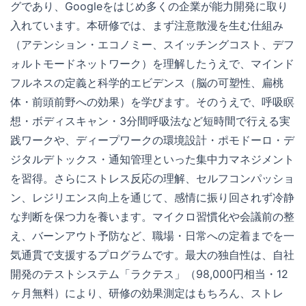
グであり、Googleをはじめ多くの企業が能力開発に取り
入れています。本研修では、まず注意散漫を生む仕組み
（アテンション・エコノミー、スイッチングコスト、デフ
ォルトモードネットワーク）を理解したうえで、マインド
フルネスの定義と科学的エビデンス（脳の可塑性、扁桃
体・前頭前野への効果）を学びます。そのうえで、呼吸瞑
想・ボディスキャン・3分間呼吸法など短時間で行える実
践ワークや、ディープワークの環境設計・ポモドーロ・デ
ジタルデトックス・通知管理といった集中力マネジメント
を習得。さらにストレス反応の理解、セルフコンパッショ
ン、レジリエンス向上を通じて、感情に振り回されず冷静
な判断を保つ力を養います。マイクロ習慣化や会議前の整
え、バーンアウト予防など、職場・日常への定着までを一
気通貫で支援するプログラムです。最大の独自性は、自社
開発のテストシステム「ラクテス」（98,000円相当・12
ヶ月無料）により、研修の効果測定はもちろん、ストレ