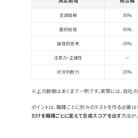
測定領域
総合職
言語理解
30%
数的処理
30%
論理的思考
20%
注意力・正確性
—
状況判断力
20%
※上の数値はあくまで一例です。実際には、自社の
ポイントは、職種ごとに別々のテストを作る必要は
だけを職種ごとに変えて合成スコアを出す
方法が