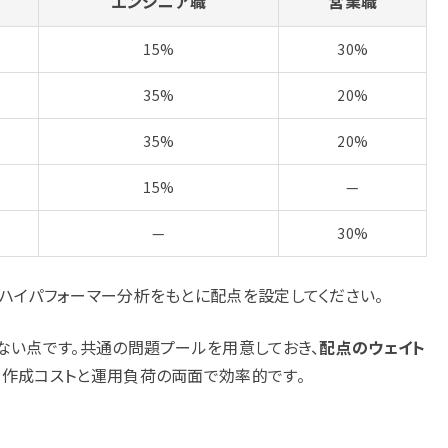
エンジニア職
営業職
15%
30%
35%
20%
35%
20%
15%
—
—
30%
ハイパフォーマー分析をもとに配点を設定してください。
ない点です。共通の問題プールを用意しておき、
配点のウェイト
、作成コストと運用負荷の両面で効率的です。