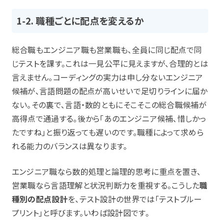
1-2. 職種ごとに配点を変えるか
総合職もエンジニア職も営業職も、全員に同じ配点で同
じテストを課す。これは一見公平に見えますが、合理的とは
言えません。コーディングの実力は申し分ないエンジニア
候補が、言語問題の配点が高いせいで足切りラインに届か
ない。その裏で、言語・数的ともにそこそこの総合職候補が
高得点で通過する。後から「あのエンジニア候補、惜しかっ
たですね」と振り返っても遅いのです。職種によって求めら
れる能力のバランスは異なります。
エンジニア職なら数的処理と論理的思考に重点を置き、
営業職なら言語理解と状況判断力を重視する。こうした
職
種別の配点設計
を、テスト設計の世界では「テストブルー
プリント」と呼びます。いわば設計図です。