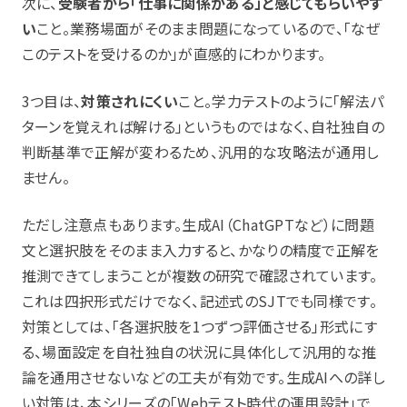
次に、
受験者から「仕事に関係がある」と感じてもらいやす
い
こと。業務場面がそのまま問題になっているので、「なぜ
このテストを受けるのか」が直感的にわかります。
3つ目は、
対策されにくい
こと。学力テストのように「解法パ
ターンを覚えれば解ける」というものではなく、自社独自の
判断基準で正解が変わるため、汎用的な攻略法が通用し
ません。
ただし注意点もあります。生成AI（ChatGPTなど）に問題
文と選択肢をそのまま入力すると、かなりの精度で正解を
推測できてしまうことが複数の研究で確認されています。
これは四択形式だけでなく、記述式のSJTでも同様です。
対策としては、「各選択肢を1つずつ評価させる」形式にす
る、場面設定を自社独自の状況に具体化して汎用的な推
論を通用させないなどの工夫が有効です。生成AIへの詳し
い対策は、本シリーズの「Webテスト時代の運用設計」で