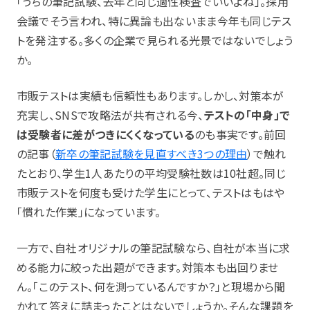
「うちの筆記試験、去年と同じ適性検査でいいよね」。採用
会議でそう言われ、特に異論も出ないまま今年も同じテス
トを発注する。多くの企業で見られる光景ではないでしょう
か。
市販テストは実績も信頼性もあります。しかし、対策本が
充実し、SNSで攻略法が共有される今、
テストの「中身」で
は受験者に差がつきにくくなっている
のも事実です。前回
の記事（
新卒の筆記試験を見直すべき3つの理由
）で触れ
たとおり、学生1人あたりの平均受験社数は10社超。同じ
市販テストを何度も受けた学生にとって、テストはもはや
「慣れた作業」になっています。
一方で、自社オリジナルの筆記試験なら、自社が本当に求
める能力に絞った出題ができます。対策本も出回りませ
ん。「このテスト、何を測っているんですか？」と現場から聞
かれて答えに詰まったことはないでしょうか。そんな課題を