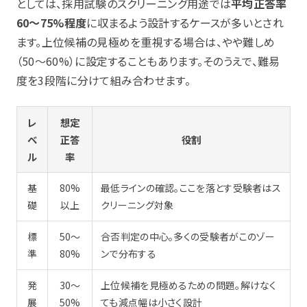
としては、採用試験のスクリーニング用途では
平均正答率
60〜75%程度
に収まるよう設計するケースが多いとされ
ます。上位候補の見極めを重視する場合は、やや難しめ
（50〜60%）に設定することもあります。そのうえで、難易
度を3段階に分けて組み合わせます。
レ
想定
ベ
正答
役割
ル
率
基
80%
最低ラインの確認。ここを落とす受験者はス
礎
以上
クリーニング対象
標
50〜
合否判定の中心。多くの受験者がこのゾー
準
80%
ンで分布する
発
30〜
上位候補を見極めるための問題。解けなく
展
50%
ても減点幅は小さく設計