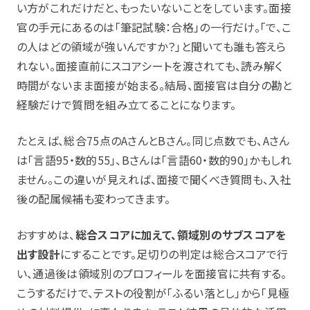
い方がこれだけだと、もったいないことをしています。面接
官の手元にあるのは「筆記試験：合格」の一行だけ。「で、こ
の人はどの領域が強いんですか？」と聞いても誰も答えら
れない。面接直前にスコアシートを渡されても、読み解く
時間がないまま面接が始まる。結局、面接官は自分の勘と
経験だけで質問を組み立てることになります。
たとえば、総合75点のAさんとBさん。同じ点数でも、Aさん
は「言語95・数的55」、Bさんは「言語60・数的90」かもしれ
ません。この違いが見えれば、面接で聞くべき質問も、入社
後の配属候補も変わってきます。
おすすめは、
総合スコアに加えて、領域別のサブスコアを
出す設計
にすることです。足切りの判定は総合スコアで行
い、通過後は領域別のプロフィールを面接官に共有する。
こうするだけで、テストの役割が「ふるい落とし」から「見極