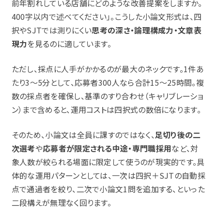
前年割れしている店舗にどのような改善提案をしますか。
400字以内で述べてください」。こうした小論文形式は、四
択やSJTでは測りにくい
思考の深さ・論理構成力・文章表
現力
を見るのに適しています。
ただし、採点に人手がかかるのが最大のネックです。1件あ
たり3〜5分として、応募者300人なら合計15〜25時間。複
数の採点者を確保し、基準のすり合わせ（キャリブレーショ
ン）まで含めると、運用コストは四択式の数倍になります。
そのため、小論文は全員に課すのではなく、
足切り後の二
次選考
や
応募者が限定される中途・専門職採用
など、対
象人数が絞られる場面に限定して使うのが現実的です。具
体的な運用パターンとしては、一次は四択＋SJTの自動採
点で通過者を絞り、二次で小論文1問を追加する、といった
二段構えが無理なく回ります。