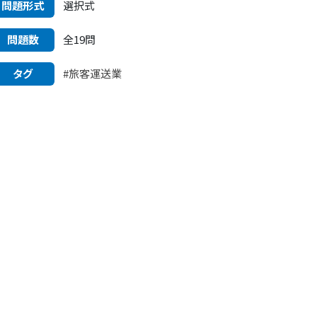
問題形式
選択式
問題数
全19問
タグ
#旅客運送業