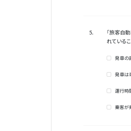
5.
「旅客自
れているこ
発車の
発車は
運行時
乗客が