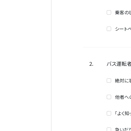
乗客の
シート
2.
バス運転者
絶対に
他者へ
「よく
急いだ