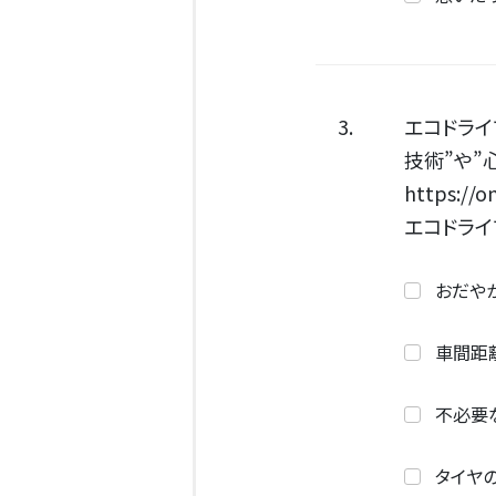
3.
エコドライ
技術”や”
https://o
エコドライ
おだや
車間距
不必要
タイヤ