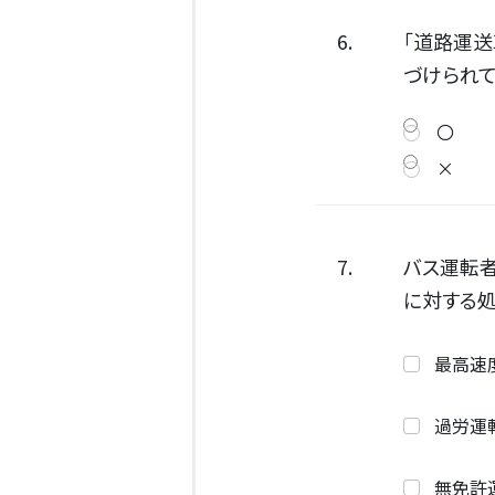
6.
「道路運
づけられて
〇
×
7.
バス運転者
に対する
最高速
過労運
無免許