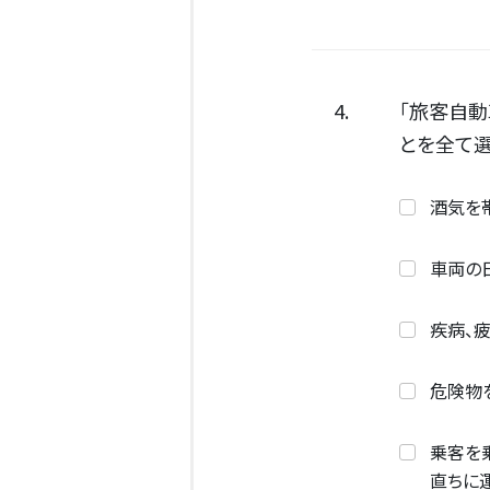
4.
「旅客自
とを全て選
酒気を
車両の
疾病、
危険物
乗客を
直ちに