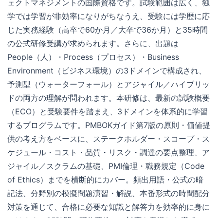
ェクトマネジメントの国際資格です。試験範囲は広く、独
学では学習が非効率になりがちなうえ、受験には学歴に応
じた実務経験（高卒で60か月／大卒で36か月）と35時間
の公式研修受講が求められます。さらに、出題は
People（人）・Process（プロセス）・Business
Environment（ビジネス環境）の3ドメインで構成され、
予測型（ウォーターフォール）とアジャイル／ハイブリッ
ドの両方の理解が問われます。本研修は、最新の試験概要
（ECO）と受験要件を踏まえ、3ドメインを体系的に学習
するプログラムです。PMBOKガイド第7版の原則・価値提
供の考え方をベースに、ステークホルダー・スコープ・ス
ケジュール・コスト・品質・リスク・調達の要点整理、ア
ジャイル／スクラムの基礎、PMI倫理・職務規定（Code
of Ethics）までを横断的にカバー。頻出用語・公式の暗
記法、分野別の模擬問題演習・解説、本番形式の時間配分
対策を通じて、合格に必要な知識と解答力を効率的に身に