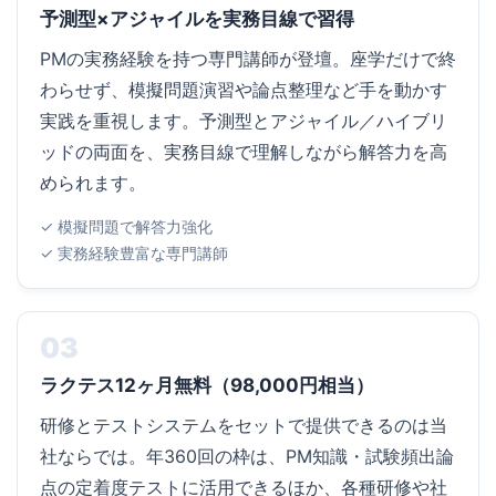
予測型×アジャイルを実務目線で習得
PMの実務経験を持つ専門講師が登壇。座学だけで終
わらせず、模擬問題演習や論点整理など手を動かす
実践を重視します。予測型とアジャイル／ハイブリ
ッドの両面を、実務目線で理解しながら解答力を高
められます。
✓ 模擬問題で解答力強化
✓ 実務経験豊富な専門講師
03
ラクテス12ヶ月無料（98,000円相当）
研修とテストシステムをセットで提供できるのは当
社ならでは。年360回の枠は、PM知識・試験頻出論
点の定着度テストに活用できるほか、各種研修や社