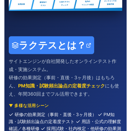
ラクテスとは？
サイトエンジンが自社開発したオンラインテスト作
成・実施システム。
研修の効果測定（事前・直後・3ヶ月後）はもちろ
ん、
PM知識・試験頻出論点の定着度チェック
にも使
え、年間360回までフル活用できます。
▼ 多様な活用シーン
研修の効果測定（事前・直後・3ヶ月後）
PM知
識・試験頻出論点の定着度テスト
用語・公式の理解度
確認／各種研修
採用試験・社内検定・他研修の効果測