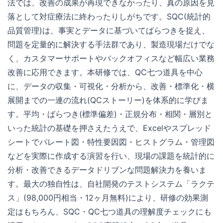
法では、改善の成果が再現できなかったり、真の原因を見
落として対症療法に終わったりしがちです。SQC(統計的
品質管理)は、事実とデータに基づいてばらつきを捉え、
問題を定量的に解決する手法群であり、製造現場だけでな
く、カスタマーサポートやバックオフィスなど幅広い業務
改善に応用できます。本研修では、QC七つ道具を中心
に、データの収集・可視化・分析から、改善・標準化・横
展開までの一連の流れ(QCストーリー)を体系的に学びま
す。平均・ばらつき(標準偏差)・正規分布・相関・層別と
いった統計の基礎を押さえたうえで、Excelやスプレッド
シートでパレート図・特性要因図・ヒストグラム・管理図
などを実際に作成する演習を行い、現場の課題を統計的に
分析・改善できるデータドリブンな問題解決力を養いま
す。最大の独自性は、自社開発のテストシステム「ラクテ
ス」(98,000円相当・12ヶ月無料)により、研修の効果測
定はもちろん、SQC・QC七つ道具の理解度チェックにも