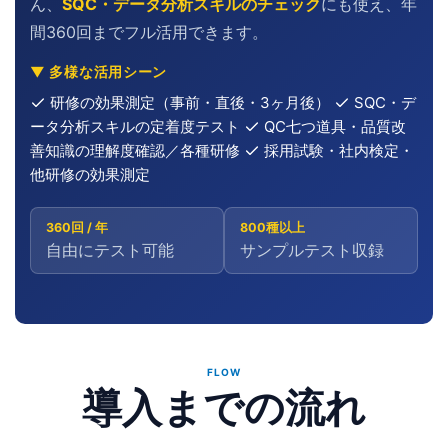
ん、
SQC・データ分析スキルのチェック
にも使え、年
間360回までフル活用できます。
▼ 多様な活用シーン
研修の効果測定（事前・直後・3ヶ月後）
SQC・デ
ータ分析スキルの定着度テスト
QC七つ道具・品質改
善知識の理解度確認／各種研修
採用試験・社内検定・
他研修の効果測定
360回 / 年
800種以上
自由にテスト可能
サンプルテスト収録
FLOW
導入までの流れ