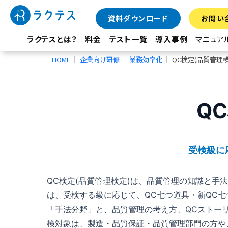
資料ダウンロード
お問い
ラクテスとは？
料金
テスト一覧
導入事例
マニュア
HOME
企業向け研修
業務効率化
QC検定(品質管理
Q
受検級に
QC検定(品質管理検定)は、品質管理の知識と
は、受検する級に応じて、QC七つ道具・新QC
「手法分野」と、品質管理の考え方、QCストー
検対象は、製造・品質保証・品質管理部門の方や、