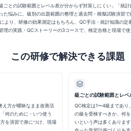
級ごとの試験範囲とレベル差が分からず対策しにくい」「統計
った悩みに、級別の出題範囲の整理と過去問・模擬試験演習で
月無料)により、研修の効果測定はもちろん、QC手法・統計知識の
質管理の実践・QCストーリーの3コースで、検定合格と現場で
この研修で解決できる課題
級ごとの試験範囲とレベ
考え方が曖昧なまま改善活
QC検定は1〜4級まであ
を「何のために・いつ使う
の級を受検すべきか、何を
り方を演習で身につけ、現場
いという声は多くあります
合った学習計画づくりを支