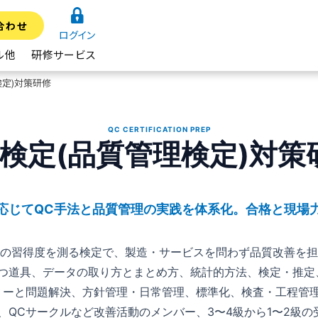
合わせ
ログイン
ル他
研修サービス
検定)対策研修
QC CERTIFICATION PREP
C検定(品質管理検定)対策
応じてQC手法と品質管理の実践を体系化。合格と現場
手法の習得度を測る検定で、製造・サービスを問わず品質改善を
七つ道具、データの取り方とまとめ方、統計的方法、検定・推
リーと問題解決、方針管理・日常管理、標準化、検査・工程管
QCサークルなど改善活動のメンバー、3〜4級から1〜2級の