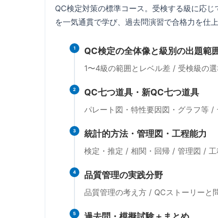
QC検定対策の標準コース。受検する級に応じ
を一気通貫で学び、過去問演習で合格力を仕
1
QC検定の全体像と級別の出題範
1〜4級の範囲とレベル差 / 受検級の選
2
QC七つ道具・新QC七つ道具
パレート図・特性要因図・グラフ等 /
3
統計的方法・管理図・工程能力
検定・推定 / 相関・回帰 / 管理図 /
4
品質管理の実践分野
品質管理の考え方 / QCストーリーと
5
過去問・模擬試験＋まとめ