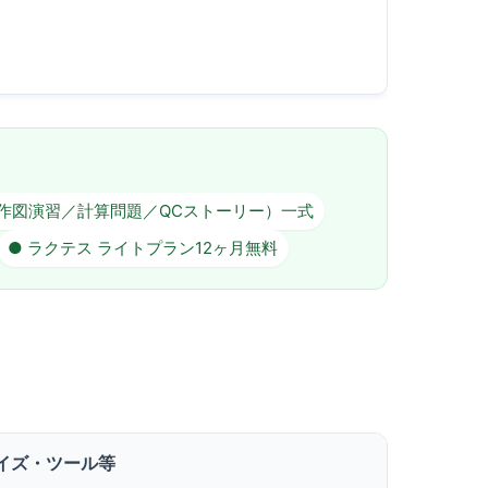
作図演習／計算問題／QCストーリー）一式
● ラクテス ライトプラン12ヶ月無料
イズ・ツール等