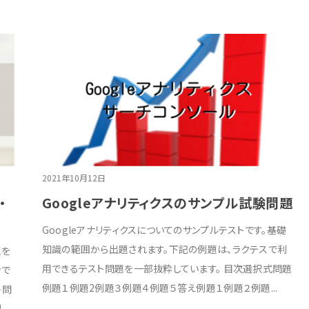
2021年10月12日
・
Googleアナリティクスのサンプル試験問題
Googleアナリティクスについてのサンプルテストです。基礎
知識の範囲から出題されます。下記の例題は、ラクテスで利
題を
用できるテスト問題を一部抜粋しています。 目次選択式問題
ンで
例題１例題2例題３例題４例題５答え例題１例題２例題...
ト問
例