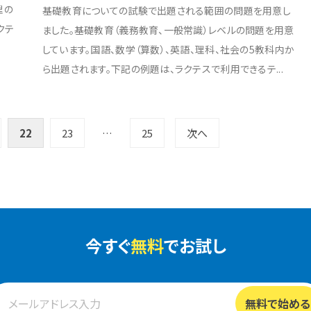
理の
基礎教育についての試験で出題される範囲の問題を用意し
クテ
ました。基礎教育（義務教育、一般常識）レベルの問題を用意
しています。国語、数学（算数）、英語、理科、社会の5教科内か
ら出題されます。下記の例題は、ラクテスで利用できるテ...
22
23
…
25
次へ
今すぐ
無料
でお試し