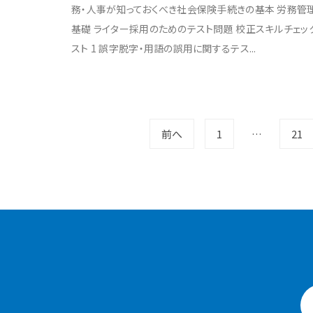
務・人事が知っておくべき社会保険手続きの基本 労務管
基礎 ライター採用のためのテスト問題 校正スキルチェッ
スト 1 誤字脱字・用語の誤用に関するテス...
投
前へ
1
…
21
稿
の
ペ
ー
ジ
送
り