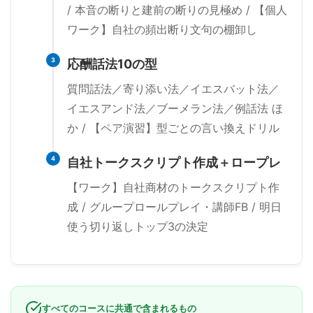
/ 本音の断りと建前の断りの見極め / 【個人
ワーク】自社の頻出断り文句の棚卸し
3
応酬話法10の型
質問話法／寄り添い法／イエスバット法／
イエスアンド法／ブーメラン法／例話法 ほ
か / 【ペア演習】型ごとの言い換えドリル
4
自社トークスクリプト作成＋ロープレ
【ワーク】自社商材のトークスクリプト作
成 / グループロールプレイ・講師FB / 明日
使う切り返しトップ3の決定
すべてのコースに共通で含まれるもの