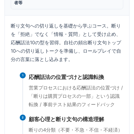
者等
断り文句への切り返しを基礎から学ぶコース。断り
を「拒絶」でなく「情報・質問」として受け止め、
応酬話法10の型を習得。自社の頻出断り文句トップ
10への切り返しトークを準備し、ロールプレイで自
分の言葉に落とし込みます。
1
応酬話法の位置づけと認識転換
営業プロセスにおける応酬話法の位置づけ /
「断りは購買プロセスの一部」という認識
転換 / 事前テスト結果のフィードバック
2
顧客心理と断り文句の構造理解
断りの4分類（不要・不急・不信・不経済）