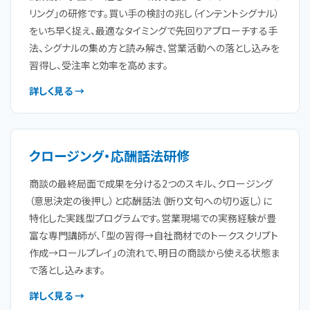
リング」の研修です。買い手の検討の兆し（インテントシグナル）
をいち早く捉え、最適なタイミングで先回りアプローチする手
法、シグナルの集め方と読み解き、営業活動への落とし込みを
習得し、受注率と効率を高めます。
詳しく見る →
クロージング・応酬話法研修
商談の最終局面で成果を分ける2つのスキル、クロージング
（意思決定の後押し）と応酬話法（断り文句への切り返し）に
特化した実践型プログラムです。営業現場での実務経験が豊
富な専門講師が、「型の習得→自社商材でのトークスクリプト
作成→ロールプレイ」の流れで、明日の商談から使える状態ま
で落とし込みます。
詳しく見る →