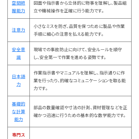
空間把
図面や指示書から立体的に物事を理解し、製品組
握能力
立や機械操作を正確に行う能力です。
小さなミスを防ぎ、品質を保つために製品や作業
注意力
手順に細心の注意を払える能力です。
安全意
現場での事故防止に向けて、安全ルールを順守
識
し、安全第一で作業を進める姿勢です。
作業指示書やマニュアルを理解し、指示通りに作
日本語
業を行ったり、的確なコミュニケーションを取る能
力
力です。
基礎的
部品の数量確認や寸法の計測、資材管理などを正
な計算
確かつ迅速に行うための基本的な数学能力です。
能力
専門ス