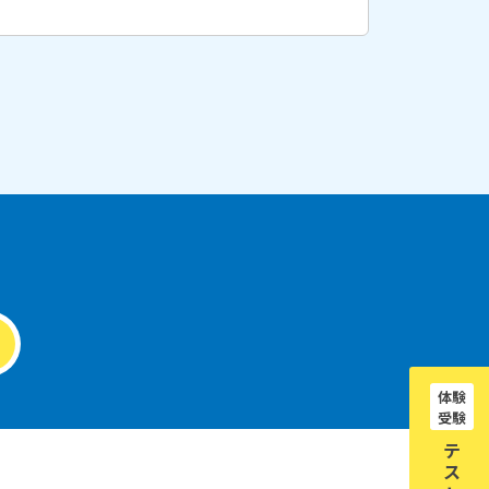
体験
受験
テ
ス