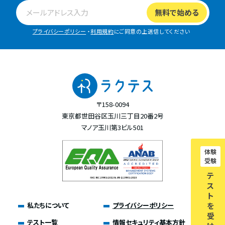
プライバシーポリシー
・
利用規約
にご同意の上送信してください
〒158-0094
東京都世田谷区玉川三丁目20番2号
マノア玉川第3ビル501
体験
受験
テ
ス
ト
私たちについて
プライバシーポリシー
を
受
テスト一覧
情報セキュリティ基本方針