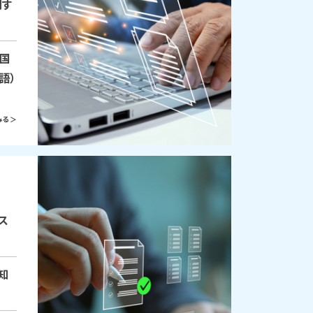
関す
（国
語）
る ＞
ス
知