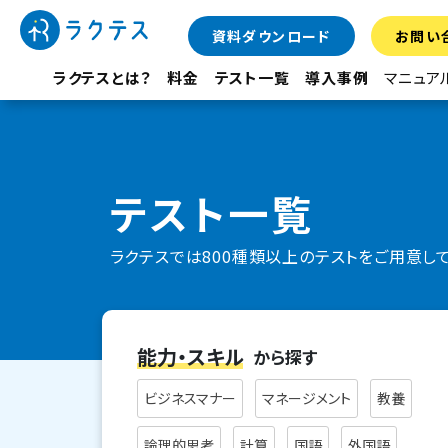
資料ダウンロード
お問い
ラクテスとは？
料金
テスト一覧
導入事例
マニュア
テスト一覧
ラクテスでは800種類以上のテストをご用意し
能力・スキル
から探す
ビジネスマナー
マネージメント
教養
論理的思考
計算
国語
外国語