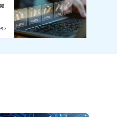
知識
る ＞