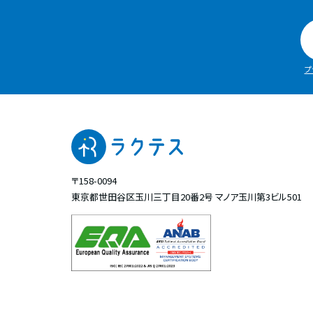
プ
〒158-0094
東京都世田谷区玉川三丁目20番2号
マノア玉川第3ビル501