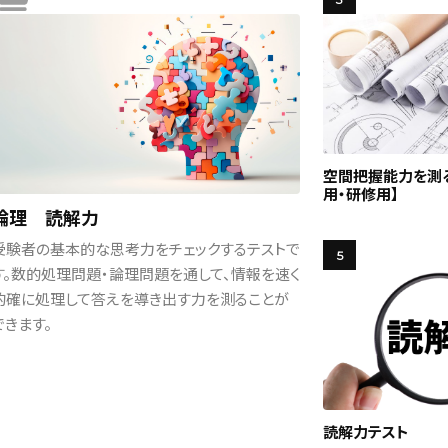
空間把握能力を測
用・研修用】
論理 読解力
受験者の基本的な思考力をチェックするテストで
5
す。数的処理問題・論理問題を通して、情報を速く
的確に処理して答えを導き出す力を測ることが
できます。
読解力テスト