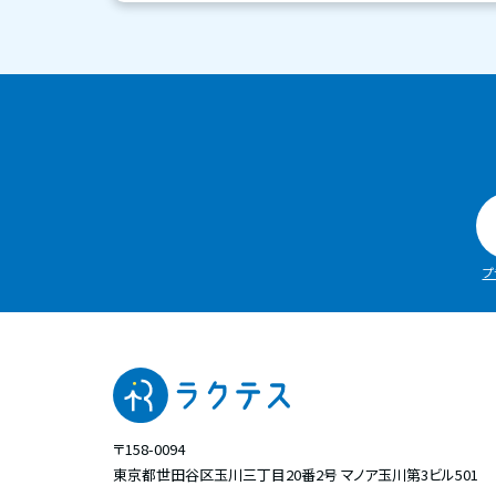
プ
〒158-0094
東京都世田谷区玉川三丁目20番2号
マノア玉川第3ビル501