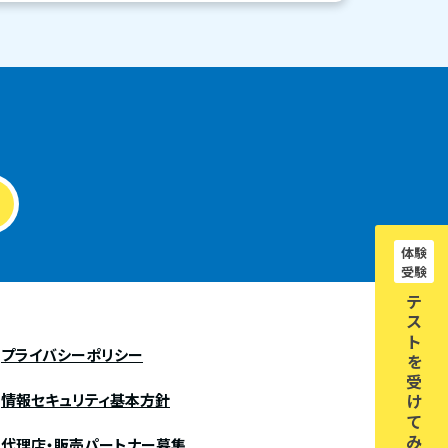
体験
受験
テ
ス
ト
プライバシーポリシー
を
受
情報セキュリティ基本方針
け
て
み
代理店・販売パートナー募集