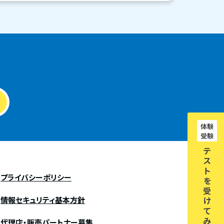
体験
受験
テ
ス
ト
プライバシーポリシー
を
受
情報セキュリティ基本方針
け
て
み
代理店・販売パートナー募集