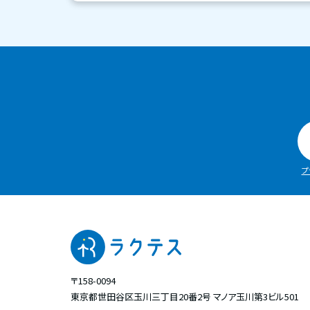
プ
〒158-0094
東京都世田谷区玉川三丁目20番2号
マノア玉川第3ビル501