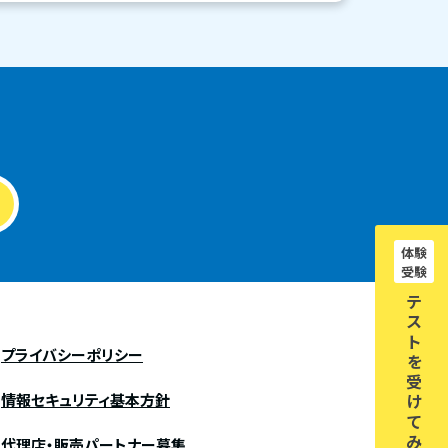
体験
受験
テ
ス
ト
プライバシーポリシー
を
受
情報セキュリティ基本方針
け
て
み
代理店・販売パートナー募集