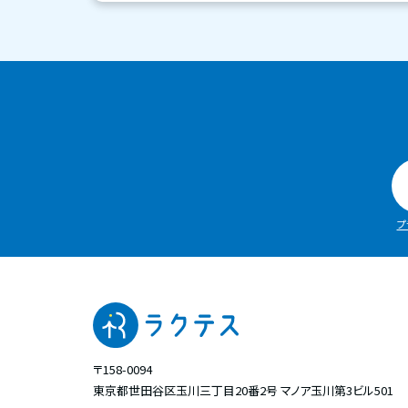
プ
〒158-0094
東京都世田谷区玉川三丁目20番2号
マノア玉川第3ビル501