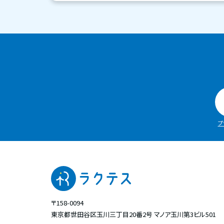
プ
〒158-0094
東京都世田谷区玉川三丁目20番2号
マノア玉川第3ビル501