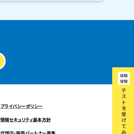
体験
受験
テ
ス
ト
プライバシーポリシー
を
受
情報セキュリティ基本方針
け
て
み
代理店・販売パートナー募集