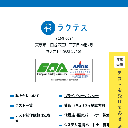
〒158-0094
東京都世田谷区玉川三丁目20番2号
マノア玉川第3ビル501
体験
受験
テ
ス
ト
を
受
私たちについて
プライバシーポリシー
け
テスト一覧
情報セキュリティ基本方針
て
み
テスト制作依頼はこち
代理店・販売パートナー募集
る
ら
システム連携パートナー募集