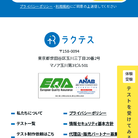
プライバシーポリシー
・
利用規約
にご同意の上送信してください
〒158-0094
東京都世田谷区玉川三丁目20番2号
マノア玉川第3ビル501
体験
受験
テ
ス
ト
を
受
私たちについて
プライバシーポリシー
け
テスト一覧
情報セキュリティ基本方針
て
み
テスト制作依頼はこち
代理店・販売パートナー募集
る