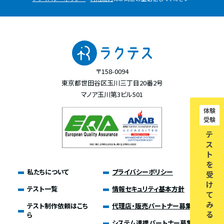
〒158-0094
東京都世田谷区玉川三丁目20番2号
マノア玉川第3ビル501
体験
受験
テ
ス
ト
を
私たちについて
プライバシーポリシー
受
け
テスト一覧
情報セキュリティ基本方針
て
み
テスト制作依頼はこち
代理店・販売パートナー募集
る
ら
システム連携パートナー募集